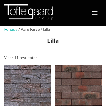
Videre
til
SLÅ N
indhold
Forside
/ Vare Farve / Lilla
Lilla
Viser 11 resultater