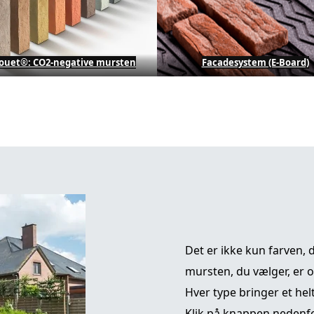
rouet®: CO2-negative mursten
Facadesystem (E-Board)
Det er ikke kun farven, 
mursten, du vælger, er o
Hver type bringer et helt
Klik på knappen nedenfor