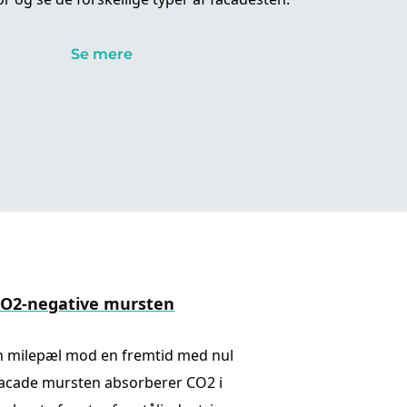
Se mere
CO2-negative mursten
n milepæl mod en fremtid med nul
facade mursten absorberer CO2 i