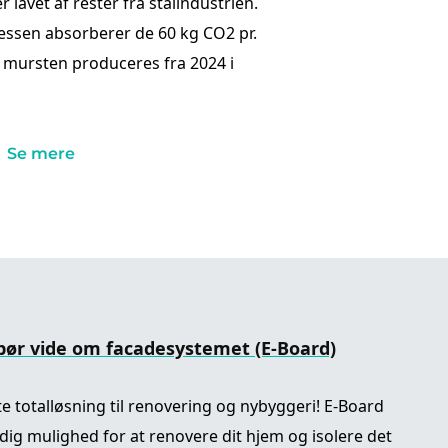
r lavet af rester fra stålindustrien.
ssen absorberer de 60 kg CO2 pr.
 mursten produceres fra 2024 i
Se mere
bør vide om facadesystemet (E-Board)
e totalløsning til renovering og nybyggeri! E-Board
dig mulighed for at renovere dit hjem og isolere det