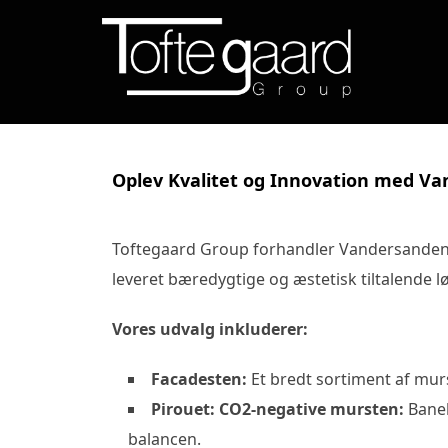
Videre
til
indhold
Oplev Kvalitet og Innovation med V
Toftegaard Group forhandler Vandersanden
leveret bæredygtige og æstetisk tiltalende lø
Vores udvalg inkluderer:
Facadesten:
Et bredt sortiment af murst
Pirouet: CO2-negative mursten:
Baneb
balancen.