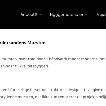
Pirrouet®
Byggematerialer
Proje
andersandens Mursten
 mursten, hvor traditionelt håndværk møder moderne inno
sninger til kvalitetsbyggeri.
en i forskellige farver og strukturer, designet til at give d
rydende mursten, der ikke kun reducerer dit projekts miljøa