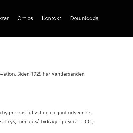
kter
Om os
Kontakt
Downloads
vation. Siden 1925 har Vandersanden
in bygning et tidløst og elegant udseende.
ftryk, men også bidrager positivt til CO₂-