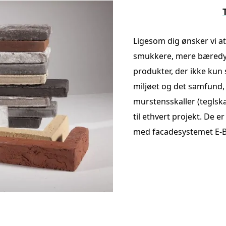
Ligesom dig ønsker vi a
smukkere, mere bæredyg
produkter, der ikke kun
miljøet og det samfund, v
murstensskaller (teglska
til ethvert projekt. De 
med facadesystemet E-