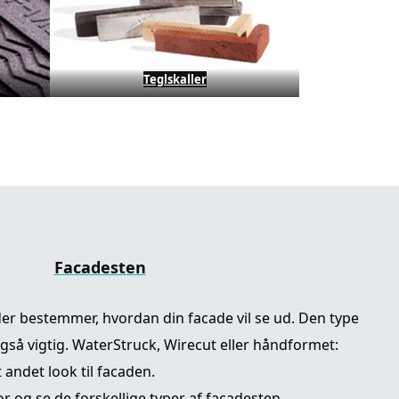
Teglskaller
Facadesten
der bestemmer, hvordan din facade vil se ud. Den type
gså vigtig. WaterStruck, Wirecut eller håndformet:
 andet look til facaden.
 og se de forskellige typer af facadesten.