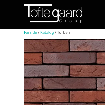
Videre
til
indhold
Forside
/
Katalog
/ Torben