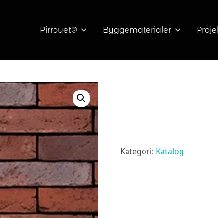
Pirrouet®
Byggematerialer
Proje
Kategori:
Katalog