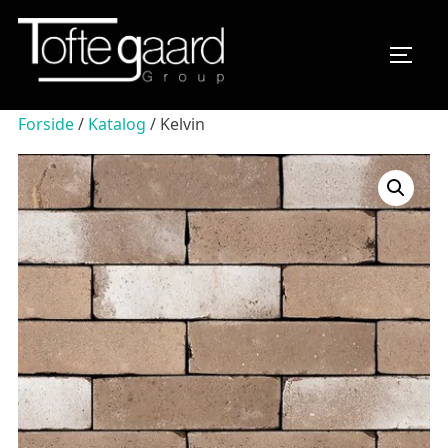
Videre
til
SLÅ N
indhold
Forside
/
Katalog
/ Kelvin